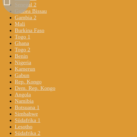
Senegal 2
Guinea Bissau
Gambia 2
Mali
Burkina Faso
Togo 1
Ghana
Togo 2
Benin
Nigeria
Kamerun
Gabun
Rep. Kongo
Dem. Rep. Kongo
Angola
Namibia
Botsuana 1
Simbabwe
Südafrika 1
Lesotho
Südafrika 2