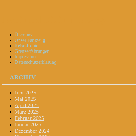
Dani und Didi unterwegs
Menu
Widgets
Search
Skip
Über uns
to
Unser Fahrzeug
content
Reise-Route
Grenzerfahrungen
Impressum
Datenschutzerklärung
ARCHIV
Juni 2025
Mai 2025
April 2025
März 2025
Februar 2025
Januar 2025
Dezember 2024