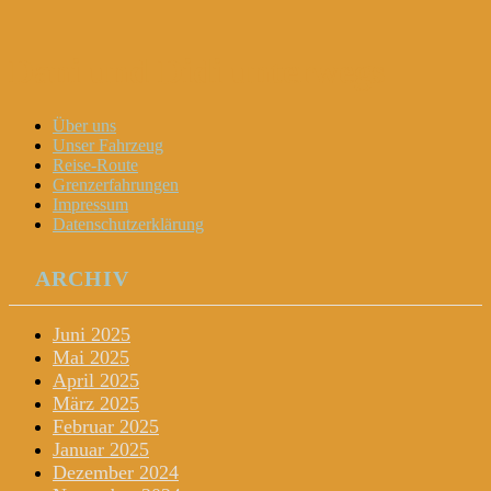
Dani und Didi unterwegs
Menu
Widgets
Search
Skip
Über uns
to
Unser Fahrzeug
content
Reise-Route
Grenzerfahrungen
Impressum
Datenschutzerklärung
ARCHIV
Juni 2025
Mai 2025
April 2025
März 2025
Februar 2025
Januar 2025
Dezember 2024