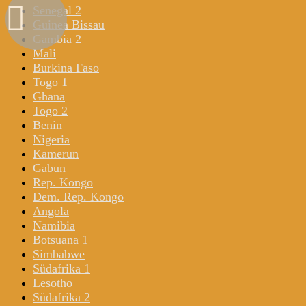
Senegal 2
Guinea Bissau
Gambia 2
Mali
Burkina Faso
Togo 1
Ghana
Togo 2
Benin
Nigeria
Kamerun
Gabun
Rep. Kongo
Dem. Rep. Kongo
Angola
Namibia
Botsuana 1
Simbabwe
Südafrika 1
Lesotho
Südafrika 2