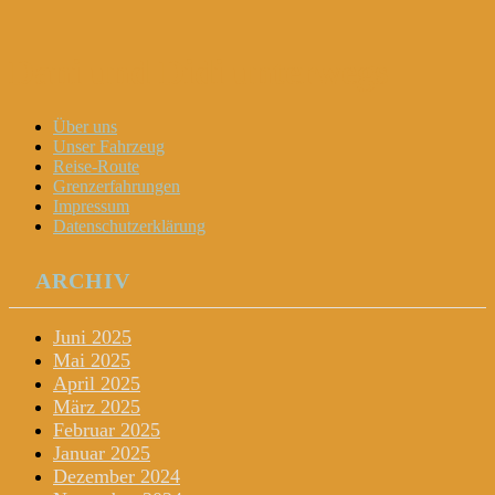
Dani und Didi unterwegs
Menu
Widgets
Search
Skip
Über uns
to
Unser Fahrzeug
content
Reise-Route
Grenzerfahrungen
Impressum
Datenschutzerklärung
ARCHIV
Juni 2025
Mai 2025
April 2025
März 2025
Februar 2025
Januar 2025
Dezember 2024