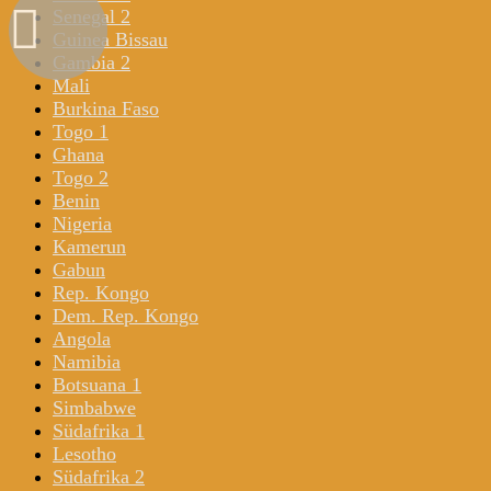
Senegal 2
Guinea Bissau
Gambia 2
Mali
Burkina Faso
Togo 1
Ghana
Togo 2
Benin
Nigeria
Kamerun
Gabun
Rep. Kongo
Dem. Rep. Kongo
Angola
Namibia
Botsuana 1
Simbabwe
Südafrika 1
Lesotho
Südafrika 2