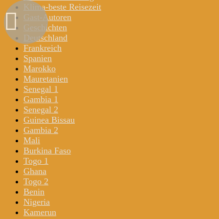
Klima-beste Reisezeit
Gast-Autoren
Geschichten
Deutschland
Frankreich
Spanien
Marokko
Mauretanien
Senegal 1
Gambia 1
Senegal 2
Guinea Bissau
Gambia 2
Mali
Burkina Faso
Togo 1
Ghana
Togo 2
Benin
Nigeria
Kamerun