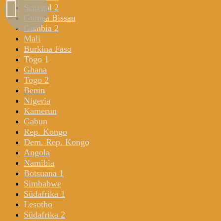
Senegal 2
Guinea Bissau
Gambia 2
Mali
Burkina Faso
Togo 1
Ghana
Togo 2
Benin
Nigeria
Kamerun
Gabun
Rep. Kongo
Dem. Rep. Kongo
Angola
Namibia
Botsuana 1
Simbabwe
Südafrika 1
Lesotho
Südafrika 2