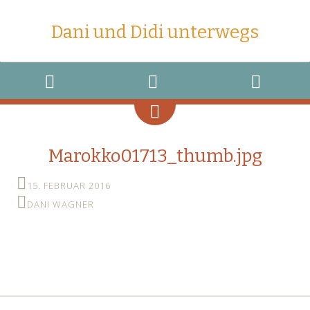
Dani und Didi unterwegs
MENU
WIDGETS
SEARCH
Marokko01713_thumb.jpg
15. FEBRUAR 2016
DANI WAGNER
←