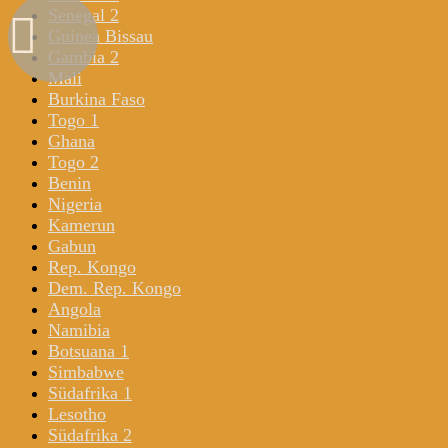
Senegal 2
Guinea Bissau
Gambia 2
Mali
Burkina Faso
Togo 1
Ghana
Togo 2
Benin
Nigeria
Kamerun
Gabun
Rep. Kongo
Dem. Rep. Kongo
Angola
Namibia
Botsuana 1
Simbabwe
Südafrika 1
Lesotho
Südafrika 2