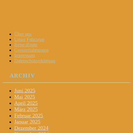
Dani und Didi unterwegs
Menu
Widgets
Search
Skip
Über uns
to
Unser Fahrzeug
content
Reise-Route
Grenzerfahrungen
Impressum
Datenschutzerklärung
ARCHIV
Juni 2025
Mai 2025
April 2025
März 2025
Februar 2025
Januar 2025
Dezember 2024