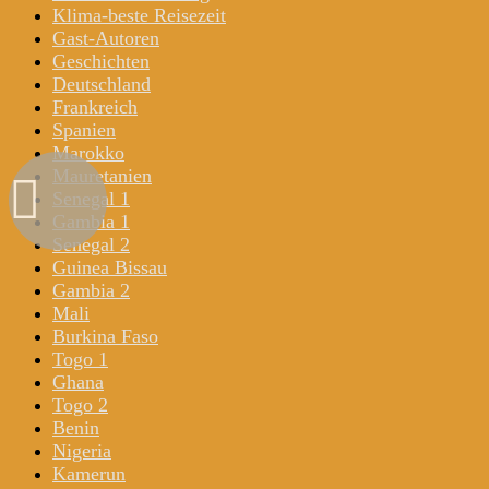
Klima-beste Reisezeit
Gast-Autoren
Geschichten
Deutschland
Frankreich
Spanien
Marokko
Mauretanien
Senegal 1
Gambia 1
Senegal 2
Guinea Bissau
Gambia 2
Mali
Burkina Faso
Togo 1
Ghana
Togo 2
Benin
Nigeria
Kamerun