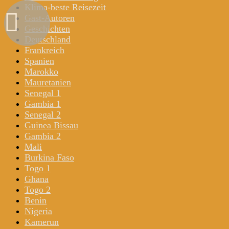
Klima-beste Reisezeit
Gast-Autoren
Geschichten
Deutschland
Frankreich
Spanien
Marokko
Mauretanien
Senegal 1
Gambia 1
Senegal 2
Guinea Bissau
Gambia 2
Mali
Burkina Faso
Togo 1
Ghana
Togo 2
Benin
Nigeria
Kamerun