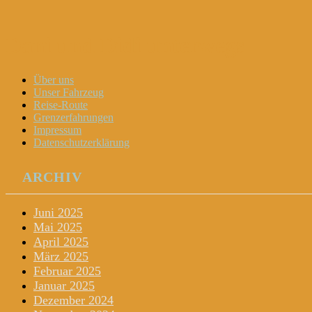
Dani und Didi unterwegs
Menu
Widgets
Search
Skip
Über uns
to
Unser Fahrzeug
content
Reise-Route
Grenzerfahrungen
Impressum
Datenschutzerklärung
ARCHIV
Juni 2025
Mai 2025
April 2025
März 2025
Februar 2025
Januar 2025
Dezember 2024