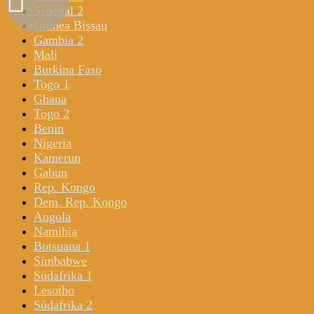
Senegal 2
Guinea Bissau
Gambia 2
Mali
Burkina Faso
Togo 1
Ghana
Togo 2
Benin
Nigeria
Kamerun
Gabun
Rep. Kongo
Dem. Rep. Kongo
Angola
Namibia
Botsuana 1
Simbabwe
Südafrika 1
Lesotho
Südafrika 2