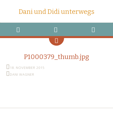
Dani und Didi unterwegs
MENU
WIDGETS
SEARCH
P1000379_thumb.jpg
18. NOVEMBER 2015
DANI WAGNER
←