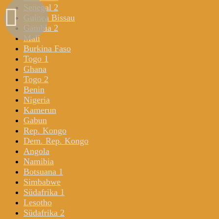
Senegal 2
Guinea Bissau
Gambia 2
Mali
Burkina Faso
Togo 1
Ghana
Togo 2
Benin
Nigeria
Kamerun
Gabun
Rep. Kongo
Dem. Rep. Kongo
Angola
Namibia
Botsuana 1
Simbabwe
Südafrika 1
Lesotho
Südafrika 2