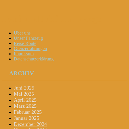
Dani und Didi unterwegs
Menu
Widgets
Search
Skip
Über uns
to
Unser Fahrzeug
content
Reise-Route
Grenzerfahrungen
Impressum
Datenschutzerklärung
ARCHIV
Juni 2025
Mai 2025
April 2025
März 2025
Februar 2025
Januar 2025
Dezember 2024