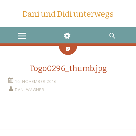
Dani und Didi unterwegs
MENU
WIDGETS
SEARCH
Togo0296_thumb.jpg
16. NOVEMBER 2016
DANI WAGNER
←