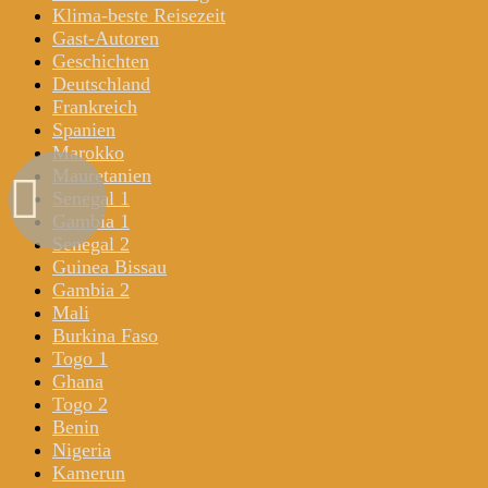
Klima-beste Reisezeit
Gast-Autoren
Geschichten
Deutschland
Frankreich
Spanien
Marokko
Mauretanien
Senegal 1
Gambia 1
Senegal 2
Guinea Bissau
Gambia 2
Mali
Burkina Faso
Togo 1
Ghana
Togo 2
Benin
Nigeria
Kamerun