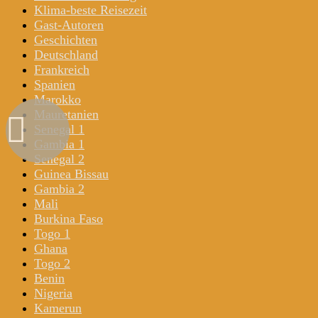
Klima-beste Reisezeit
Gast-Autoren
Geschichten
Deutschland
Frankreich
Spanien
Marokko
Mauretanien
Senegal 1
Gambia 1
Senegal 2
Guinea Bissau
Gambia 2
Mali
Burkina Faso
Togo 1
Ghana
Togo 2
Benin
Nigeria
Kamerun