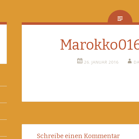
Marokko016
26. JANUAR 2016
D
Post
←
Schreibe einen Kommentar