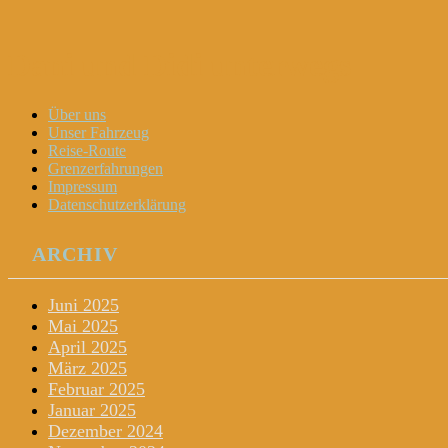
Dani und Didi unterwegs
Menu
Widgets
Search
Skip
Über uns
to
Unser Fahrzeug
content
Reise-Route
Grenzerfahrungen
Impressum
Datenschutzerklärung
ARCHIV
Juni 2025
Mai 2025
April 2025
März 2025
Februar 2025
Januar 2025
Dezember 2024