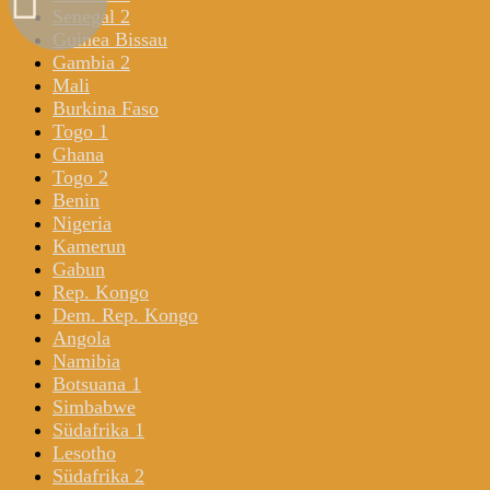
Senegal 2
Guinea Bissau
Gambia 2
Mali
Burkina Faso
Togo 1
Ghana
Togo 2
Benin
Nigeria
Kamerun
Gabun
Rep. Kongo
Dem. Rep. Kongo
Angola
Namibia
Botsuana 1
Simbabwe
Südafrika 1
Lesotho
Südafrika 2