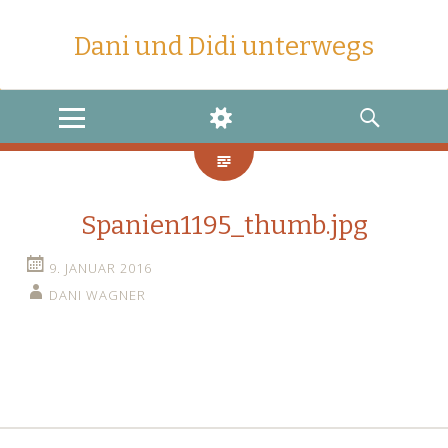
Dani und Didi unterwegs
MENU
WIDGETS
SEARCH
Spanien1195_thumb.jpg
9. JANUAR 2016
DANI WAGNER
←