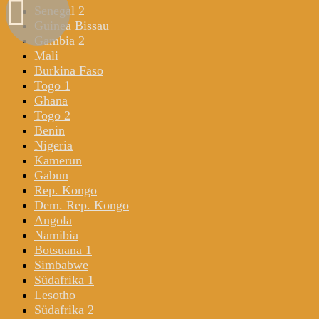
Senegal 2
Guinea Bissau
Gambia 2
Mali
Burkina Faso
Togo 1
Ghana
Togo 2
Benin
Nigeria
Kamerun
Gabun
Rep. Kongo
Dem. Rep. Kongo
Angola
Namibia
Botsuana 1
Simbabwe
Südafrika 1
Lesotho
Südafrika 2