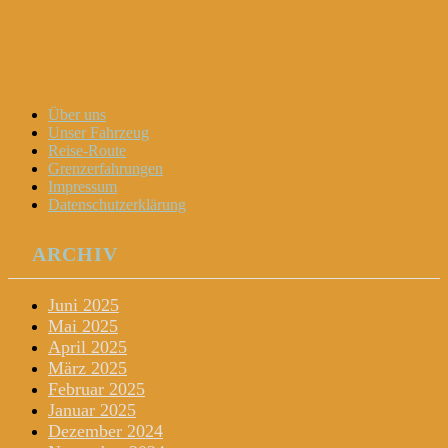
Dani und Didi unterwegs
Menu
Widgets
Search
Skip
Über uns
to
Unser Fahrzeug
content
Reise-Route
Grenzerfahrungen
Impressum
Datenschutzerklärung
ARCHIV
Juni 2025
Mai 2025
April 2025
März 2025
Februar 2025
Januar 2025
Dezember 2024