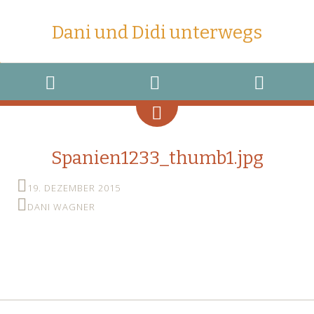
Dani und Didi unterwegs
MENU
WIDGETS
SEARCH
Spanien1233_thumb1.jpg
19. DEZEMBER 2015
DANI WAGNER
←