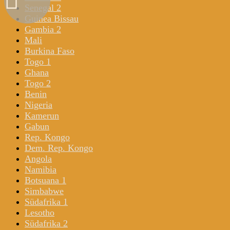
Senegal 2
Guinea Bissau
Gambia 2
Mali
Burkina Faso
Togo 1
Ghana
Togo 2
Benin
Nigeria
Kamerun
Gabun
Rep. Kongo
Dem. Rep. Kongo
Angola
Namibia
Botsuana 1
Simbabwe
Südafrika 1
Lesotho
Südafrika 2