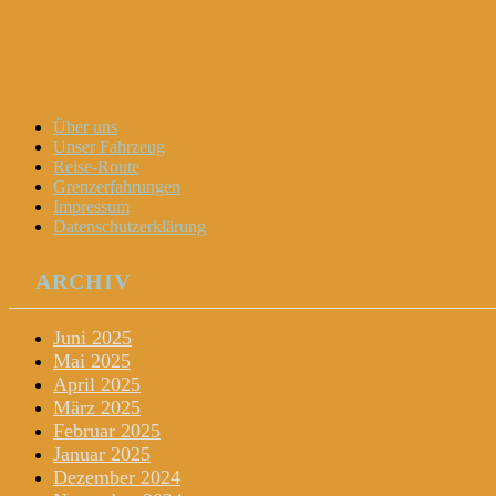
Dani und Didi unterwegs
Menu
Widgets
Search
Skip
Über uns
to
Unser Fahrzeug
content
Reise-Route
Grenzerfahrungen
Impressum
Datenschutzerklärung
ARCHIV
Juni 2025
Mai 2025
April 2025
März 2025
Februar 2025
Januar 2025
Dezember 2024