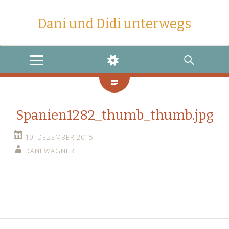
Dani und Didi unterwegs
MENU
WIDGETS
SEARCH
Spanien1282_thumb_thumb.jpg
19. DEZEMBER 2015
DANI WAGNER
←