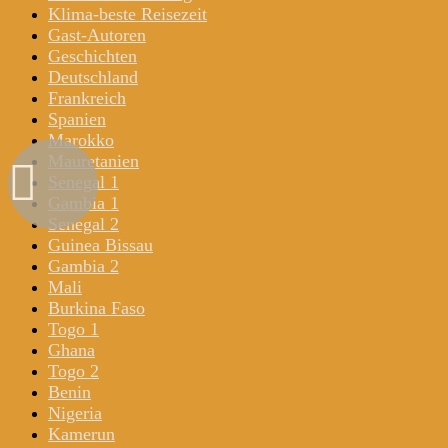
Klima-beste Reisezeit
Gast-Autoren
Geschichten
Deutschland
Frankreich
Spanien
Marokko
Mauretanien
Senegal 1
Gambia 1
Senegal 2
Guinea Bissau
Gambia 2
Mali
Burkina Faso
Togo 1
Ghana
Togo 2
Benin
Nigeria
Kamerun