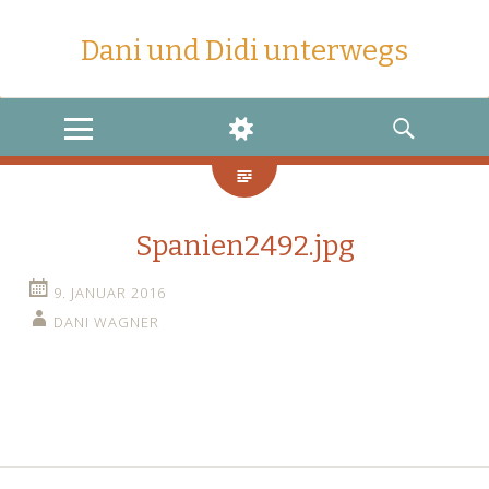
Dani und Didi unterwegs
MENU
WIDGETS
SEARCH
Spanien2492.jpg
9. JANUAR 2016
DANI WAGNER
←