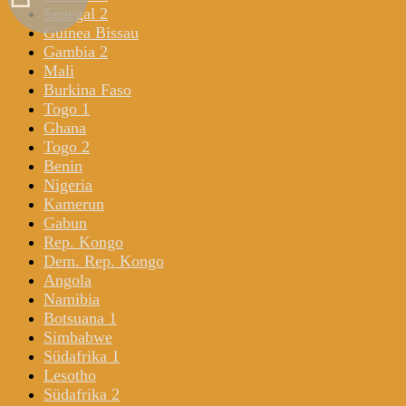
Senegal 2
Guinea Bissau
Gambia 2
Mali
Burkina Faso
Togo 1
Ghana
Togo 2
Benin
Nigeria
Kamerun
Gabun
Rep. Kongo
Dem. Rep. Kongo
Angola
Namibia
Botsuana 1
Simbabwe
Südafrika 1
Lesotho
Südafrika 2