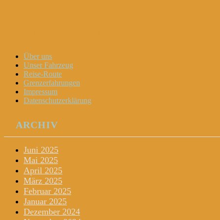
Dani und Didi unterwegs
Menu
Widgets
Search
Skip
Über uns
to
Unser Fahrzeug
content
Reise-Route
Grenzerfahrungen
Impressum
Datenschutzerklärung
ARCHIV
Juni 2025
Mai 2025
April 2025
März 2025
Februar 2025
Januar 2025
Dezember 2024