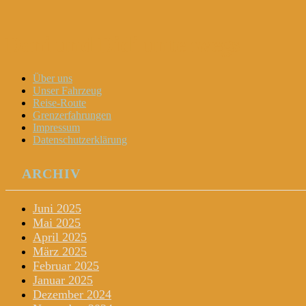
Dani und Didi unterwegs
Menu
Widgets
Search
Skip
Über uns
to
Unser Fahrzeug
content
Reise-Route
Grenzerfahrungen
Impressum
Datenschutzerklärung
ARCHIV
Juni 2025
Mai 2025
April 2025
März 2025
Februar 2025
Januar 2025
Dezember 2024