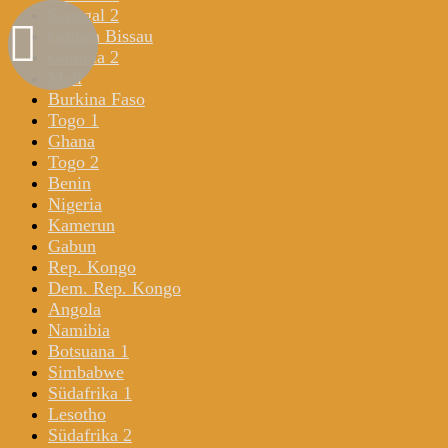
Senegal 2
Guinea Bissau
Gambia 2
Mali
Burkina Faso
Togo 1
Ghana
Togo 2
Benin
Nigeria
Kamerun
Gabun
Rep. Kongo
Dem. Rep. Kongo
Angola
Namibia
Botsuana 1
Simbabwe
Südafrika 1
Lesotho
Südafrika 2