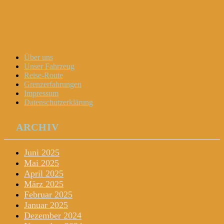
Dani und Didi unterwegs
Menu
Widgets
Search
Skip
Über uns
to
Unser Fahrzeug
content
Reise-Route
Grenzerfahrungen
Impressum
Datenschutzerklärung
ARCHIV
Juni 2025
Mai 2025
April 2025
März 2025
Februar 2025
Januar 2025
Dezember 2024