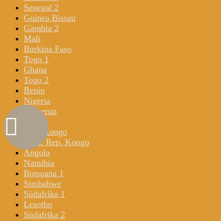
Senegal 2
Guinea Bissau
Gambia 2
Mali
Burkina Faso
Togo 1
Ghana
Togo 2
Benin
Nigeria
Kamerun
Gabun
Rep. Kongo
Dem. Rep. Kongo
Angola
Namibia
Botsuana 1
Simbabwe
Südafrika 1
Lesotho
Südafrika 2