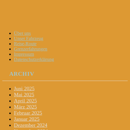
Dani und Didi unterwegs
Menu
Widgets
Search
Skip
Über uns
to
Unser Fahrzeug
content
Reise-Route
Grenzerfahrungen
Impressum
Datenschutzerklärung
ARCHIV
Juni 2025
Mai 2025
April 2025
März 2025
Februar 2025
Januar 2025
Dezember 2024