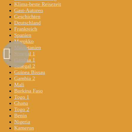
Klima-beste Reisezeit
Gast-Autoren
Geschichten
Deutschland
Frankreich
Spanien
Marokko
Mauretanien
Senegal 1
Gambia 1
Senegal 2
Guinea Bissau
Gambia 2
Mali
Burkina Faso
Togo 1
Ghana
Togo 2
Benin
Nigeria
Kamerun