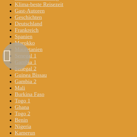
Klima-beste Reisezeit
Gast-Autoren
Geschichten
Deutschland
Frankreich
Spanien
Marokko
Mauretanien
Senegal 1
Gambia 1
Senegal 2
Guinea Bissau
Gambia 2
Mali
Burkina Faso
Togo 1
Ghana
Togo 2
Benin
Nigeria
Kamerun