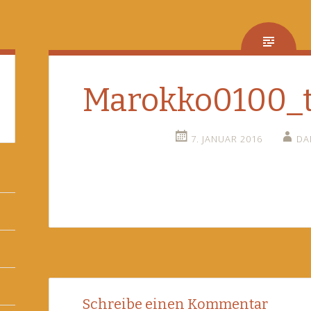
Marokko0100_
7. JANUAR 2016
DA
Post
←
Schreibe einen Kommentar