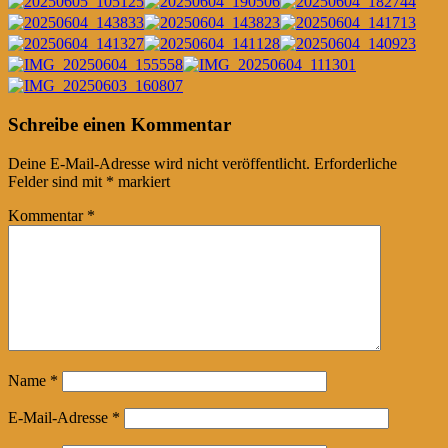
Post
←
→
Schreibe einen Kommentar
navigation
Deine E-Mail-Adresse wird nicht veröffentlicht.
Erforderliche
Felder sind mit
*
markiert
Kommentar
*
Name
*
E-Mail-Adresse
*