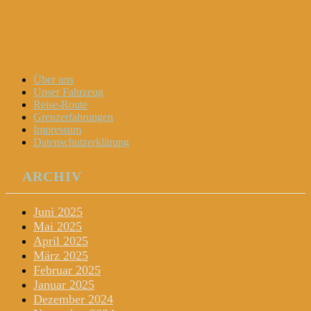
Dani und Didi unterwegs
Menu
Widgets
Search
Skip
Über uns
to
Unser Fahrzeug
content
Reise-Route
Grenzerfahrungen
Impressum
Datenschutzerklärung
ARCHIV
Juni 2025
Mai 2025
April 2025
März 2025
Februar 2025
Januar 2025
Dezember 2024