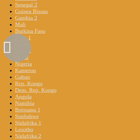
Senegal 2
Guinea Bissau
Gambia 2
Mali
Burkina Faso
Togo 1
Ghana
Togo 2
Benin
Nigeria
Kamerun
Gabun
Rep. Kongo
Dem. Rep. Kongo
Angola
Namibia
Botsuana 1
Simbabwe
Südafrika 1
Lesotho
Südafrika 2