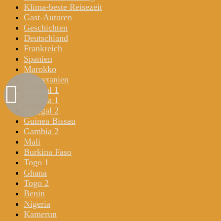
Klima-beste Reisezeit
Gast-Autoren
Geschichten
Deutschland
Frankreich
Spanien
Marokko
Mauretanien
Senegal 1
Gambia 1
Senegal 2
Guinea Bissau
Gambia 2
Mali
Burkina Faso
Togo 1
Ghana
Togo 2
Benin
Nigeria
Kamerun