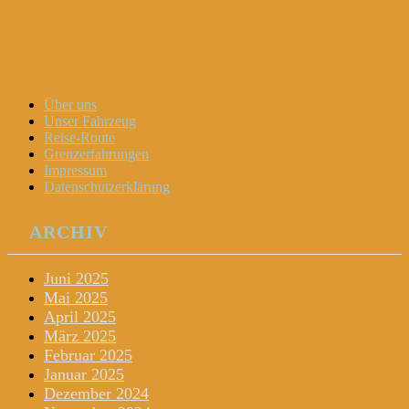
Dani und Didi unterwegs
Menu
Widgets
Search
Skip
Über uns
to
Unser Fahrzeug
content
Reise-Route
Grenzerfahrungen
Impressum
Datenschutzerklärung
ARCHIV
Juni 2025
Mai 2025
April 2025
März 2025
Februar 2025
Januar 2025
Dezember 2024