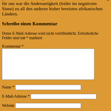
für uns war die Andersartigkeit (leider im negativem
Sinne) zu all den anderen bisher bereisten afrikanischen
Ländern.
Post
←
→
Schreibe einen Kommentar
navigation
Deine E-Mail-Adresse wird nicht veröffentlicht.
Erforderliche
Felder sind mit
*
markiert
Kommentar
*
Name
*
E-Mail-Adresse
*
Website