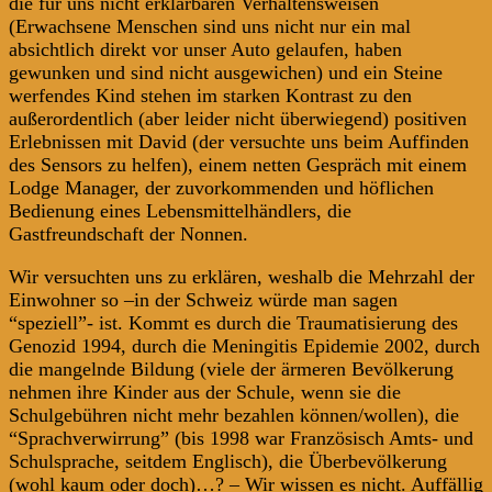
die für uns nicht erklärbaren Verhaltensweisen
(Erwachsene Menschen sind uns nicht nur ein mal
absichtlich direkt vor unser Auto gelaufen, haben
gewunken und sind nicht ausgewichen) und ein Steine
werfendes Kind stehen im starken Kontrast zu den
außerordentlich (aber leider nicht überwiegend) positiven
Erlebnissen mit David (der versuchte uns beim Auffinden
des Sensors zu helfen), einem netten Gespräch mit einem
Lodge Manager, der zuvorkommenden und höflichen
Bedienung eines Lebensmittelhändlers, die
Gastfreundschaft der Nonnen.
Wir versuchten uns zu erklären, weshalb die Mehrzahl der
Einwohner so –in der Schweiz würde man sagen
“speziell”- ist. Kommt es durch die Traumatisierung des
Genozid 1994, durch die Meningitis Epidemie 2002, durch
die mangelnde Bildung (viele der ärmeren Bevölkerung
nehmen ihre Kinder aus der Schule, wenn sie die
Schulgebühren nicht mehr bezahlen können/wollen), die
“Sprachverwirrung” (bis 1998 war Französisch Amts- und
Schulsprache, seitdem Englisch), die Überbevölkerung
(wohl kaum oder doch)…? – Wir wissen es nicht. Auffällig