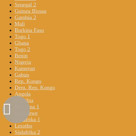
Senegal 2
Guinea Bissau
Gambia 2
Mali
Burkina Faso
Togo 1
Ghana
Togo 2
Benin
Nigeria
Kamerun
Gabun
Rep. Kongo
Dem. Rep. Kongo
Angola
Namibia
Botsuana 1
Simbabwe
Südafrika 1
Lesotho
Südafrika 2