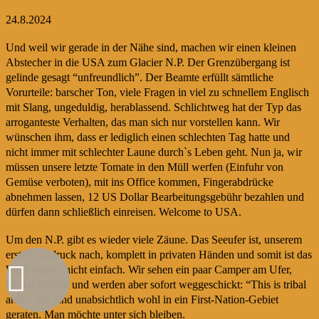
24.8.2024
Und weil wir gerade in der Nähe sind, machen wir einen kleinen
Abstecher in die USA zum Glacier N.P. Der Grenzübergang ist
gelinde gesagt “unfreundlich”. Der Beamte erfüllt sämtliche
Vorurteile: barscher Ton, viele Fragen in viel zu schnellem Englisch
mit Slang, ungeduldig, herablassend. Schlichtweg hat der Typ das
arroganteste Verhalten, das man sich nur vorstellen kann. Wir
wünschen ihm, dass er lediglich einen schlechten Tag hatte und
nicht immer mit schlechter Laune durch`s Leben geht. Nun ja, wir
müssen unsere letzte Tomate in den Müll werfen (Einfuhr von
Gemüse verboten), mit ins Office kommen, Fingerabdrücke
abnehmen lassen, 12 US Dollar Bearbeitungsgebühr bezahlen und
dürfen dann schließlich einreisen. Welcome to USA.
Um den N.P. gibt es wieder viele Zäune. Das Seeufer ist, unserem
ersten Eindruck nach, komplett in privaten Händen und somit ist das
Wildcampen nicht einfach. Wir sehen ein paar Camper am Ufer,
fahren dorthin und werden aber sofort weggeschickt: “This is tribal
area”. Wir sind unabsichtlich wohl in ein First-Nation-Gebiet
geraten. Man möchte unter sich bleiben.