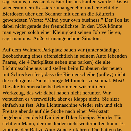
sagt zu uns, dass sie das Bier für uns kaufen würde. Das ist
wiederum dem Kassierer unangenehm und er zieht die
Bierdosen über den Scanner mit den an die Käuferin
gewendeten Worte: “Mind your own business.” Der Ton ist
dabei nicht gerade der freundlichste. In den USA könnte
man wegen solch einer Kleinigkeit seinen Job verlieren,
sagt man uns. Äußerst unangenehme Situaton.
Auf dem Walmart Parkplatz bauen wir (unter ständiger
Beobachtung eines offensichtlich in seinem Auto lebenden
Paares, die 4 Parkplätze neben uns parken) die alte
Lichtmaschine aus und stellen beim Einbauen der neuen
mit Schrecken fest, dass die Riemenscheibe (pulley) nicht
die richtige ist. Sie ist einige Millimeter zu schmal. Mist!
Die alte Riemenscheibe bekommen wir mit dem
Werkzeug, das wir dabei haben nicht herunter. Wir
versuchen es verzweifelt, aber es klappt nicht. Sie sitzt
einfach zu fest. Alte Lichtmaschine wieder rein und sich
Freitag abends auf die Suche nach einer Werkstatt
begebend, entdeckt Didi eine Biker Kneipe. Vor der Tür
steht ein Mann, der uns leider nicht weiterhelfen kann. Er
gibt uns den Rat zu Auto Zone zu fahren. Die hätten das