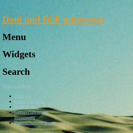
Dani und Didi unterwegs
Menu
Widgets
Search
Skip to content
Über uns
Unser Fahrzeug
Reise-Route
Grenzerfahrungen
Impressum
Datenschutzerklärung