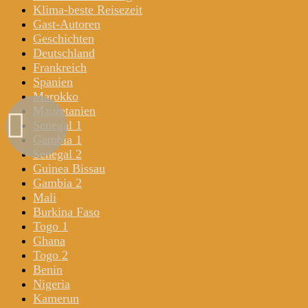
Klima-beste Reisezeit
Gast-Autoren
Geschichten
Deutschland
Frankreich
Spanien
Marokko
Mauretanien
Senegal 1
Gambia 1
Senegal 2
Guinea Bissau
Gambia 2
Mali
Burkina Faso
Togo 1
Ghana
Togo 2
Benin
Nigeria
Kamerun