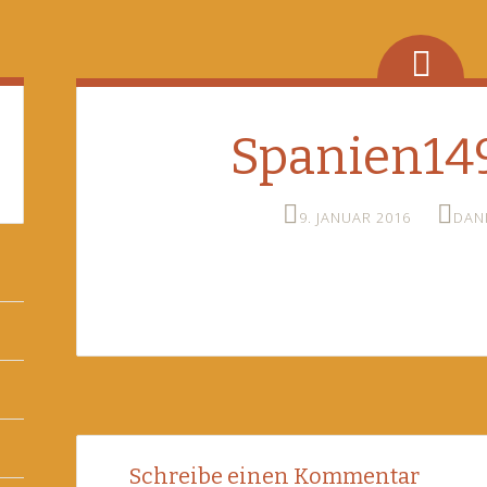
Spanien149
9. JANUAR 2016
DAN
Post
←
Schreibe einen Kommentar