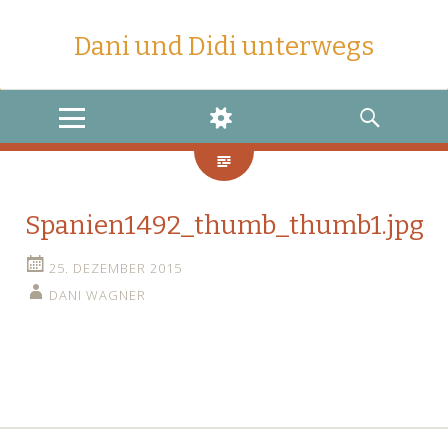
Dani und Didi unterwegs
MENU
WIDGETS
SEARCH
Spanien1492_thumb_thumb1.jpg
25. DEZEMBER 2015
DANI WAGNER
←