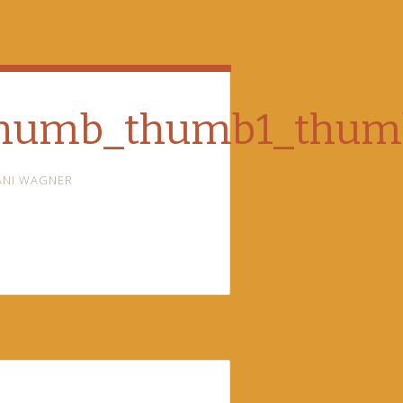
thumb_thumb1_thumb
ANI WAGNER