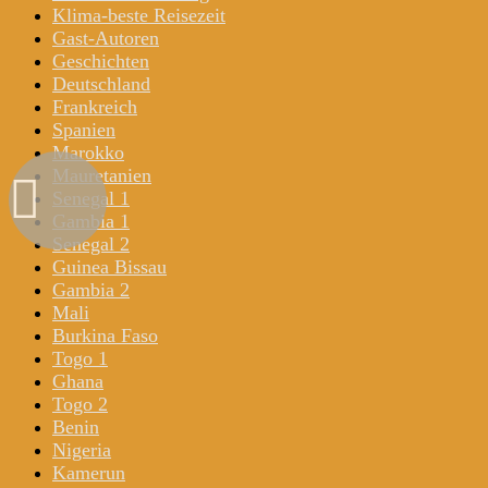
Klima-beste Reisezeit
Gast-Autoren
Geschichten
Deutschland
Frankreich
Spanien
Marokko
Mauretanien
Senegal 1
Gambia 1
Senegal 2
Guinea Bissau
Gambia 2
Mali
Burkina Faso
Togo 1
Ghana
Togo 2
Benin
Nigeria
Kamerun