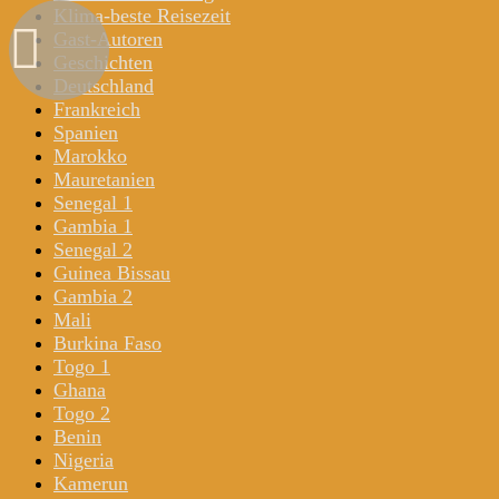
Klima-beste Reisezeit
Gast-Autoren
Geschichten
Deutschland
Frankreich
Spanien
Marokko
Mauretanien
Senegal 1
Gambia 1
Senegal 2
Guinea Bissau
Gambia 2
Mali
Burkina Faso
Togo 1
Ghana
Togo 2
Benin
Nigeria
Kamerun