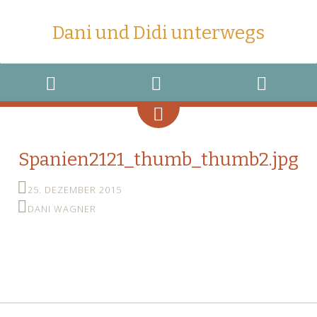
Dani und Didi unterwegs
MENU
WIDGETS
SEARCH
Spanien2121_thumb_thumb2.jpg
25. DEZEMBER 2015
DANI WAGNER
←