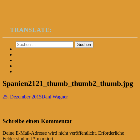
TRANSLATE:
Suchen
nach:
Spanien2121_thumb_thumb2_thumb.jpg
25. Dezember 2015
Dani Wagner
Post
←
Schreibe einen Kommentar
navigation
Deine E-Mail-Adresse wird nicht veröffentlicht.
Erforderliche
Felder sind mit
*
markiert