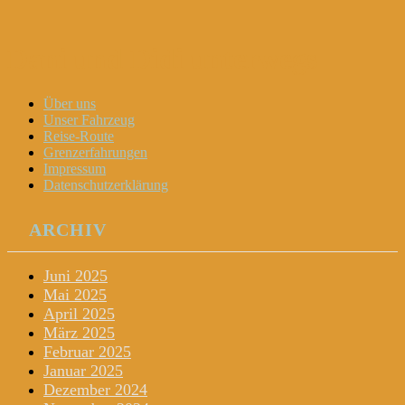
Dani und Didi unterwegs
Menu
Widgets
Search
Skip
Über uns
to
Unser Fahrzeug
content
Reise-Route
Grenzerfahrungen
Impressum
Datenschutzerklärung
ARCHIV
Juni 2025
Mai 2025
April 2025
März 2025
Februar 2025
Januar 2025
Dezember 2024