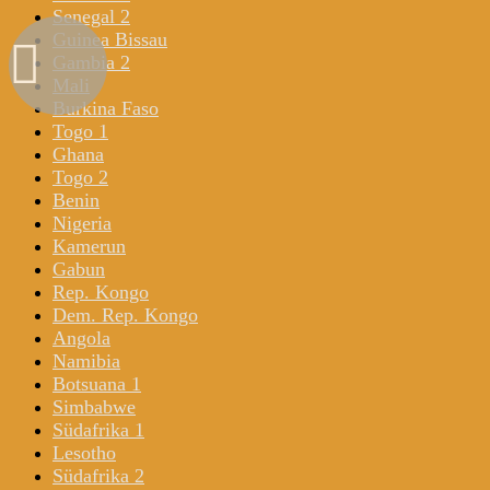
Senegal 2
Guinea Bissau
Gambia 2
Mali
Burkina Faso
Togo 1
Ghana
Togo 2
Benin
Nigeria
Kamerun
Gabun
Rep. Kongo
Dem. Rep. Kongo
Angola
Namibia
Botsuana 1
Simbabwe
Südafrika 1
Lesotho
Südafrika 2