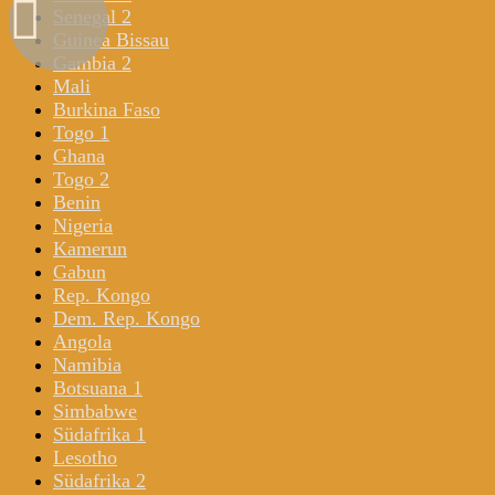
Senegal 2
Guinea Bissau
Gambia 2
Mali
Burkina Faso
Togo 1
Ghana
Togo 2
Benin
Nigeria
Kamerun
Gabun
Rep. Kongo
Dem. Rep. Kongo
Angola
Namibia
Botsuana 1
Simbabwe
Südafrika 1
Lesotho
Südafrika 2