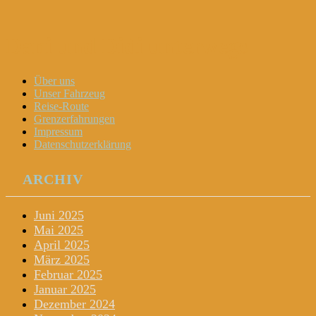
Dani und Didi unterwegs
Menu
Widgets
Search
Skip
Über uns
to
Unser Fahrzeug
content
Reise-Route
Grenzerfahrungen
Impressum
Datenschutzerklärung
ARCHIV
Juni 2025
Mai 2025
April 2025
März 2025
Februar 2025
Januar 2025
Dezember 2024