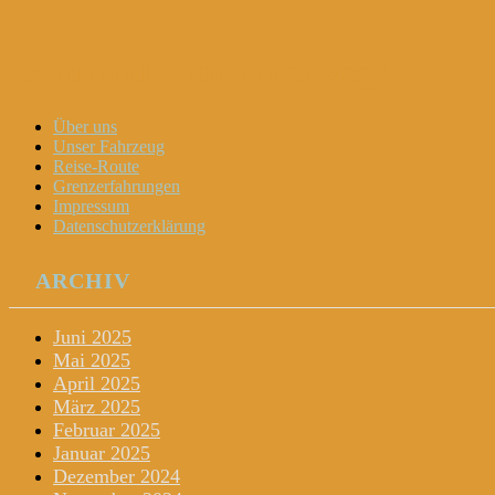
Dani und Didi unterwegs
Menu
Widgets
Search
Skip
Über uns
to
Unser Fahrzeug
content
Reise-Route
Grenzerfahrungen
Impressum
Datenschutzerklärung
ARCHIV
Juni 2025
Mai 2025
April 2025
März 2025
Februar 2025
Januar 2025
Dezember 2024