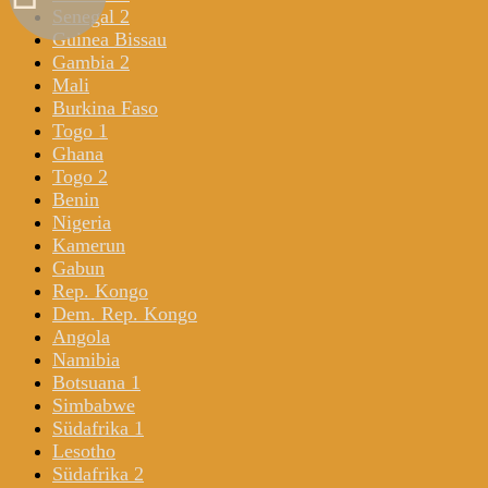
Senegal 2
Guinea Bissau
Gambia 2
Mali
Burkina Faso
Togo 1
Ghana
Togo 2
Benin
Nigeria
Kamerun
Gabun
Rep. Kongo
Dem. Rep. Kongo
Angola
Namibia
Botsuana 1
Simbabwe
Südafrika 1
Lesotho
Südafrika 2