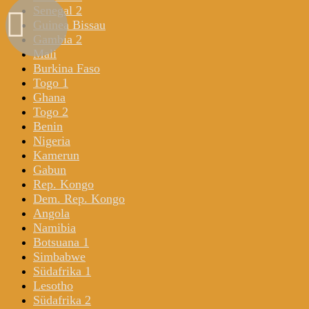
Senegal 2
Guinea Bissau
Gambia 2
Mali
Burkina Faso
Togo 1
Ghana
Togo 2
Benin
Nigeria
Kamerun
Gabun
Rep. Kongo
Dem. Rep. Kongo
Angola
Namibia
Botsuana 1
Simbabwe
Südafrika 1
Lesotho
Südafrika 2