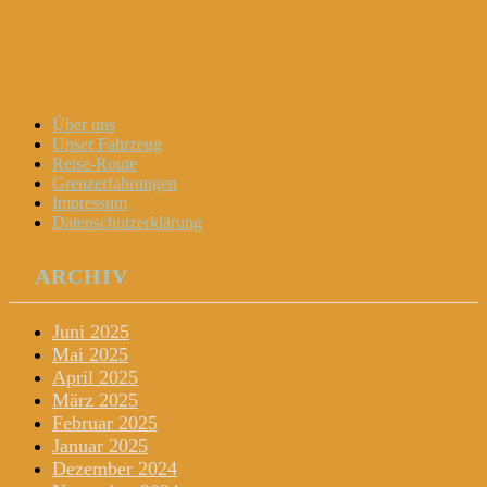
Dani und Didi unterwegs
Menu
Widgets
Search
Skip
Über uns
to
Unser Fahrzeug
content
Reise-Route
Grenzerfahrungen
Impressum
Datenschutzerklärung
ARCHIV
Juni 2025
Mai 2025
April 2025
März 2025
Februar 2025
Januar 2025
Dezember 2024