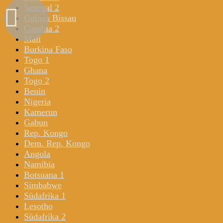
Senegal 2
Guinea Bissau
Gambia 2
Mali
Burkina Faso
Togo 1
Ghana
Togo 2
Benin
Nigeria
Kamerun
Gabun
Rep. Kongo
Dem. Rep. Kongo
Angola
Namibia
Botsuana 1
Simbabwe
Südafrika 1
Lesotho
Südafrika 2