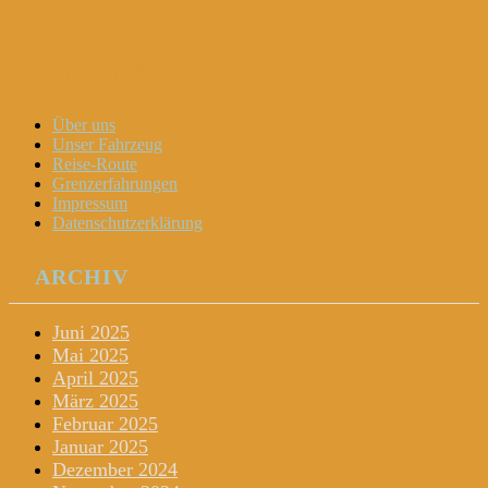
Dani und Didi unterwegs
Menu
Widgets
Search
Skip
Über uns
to
Unser Fahrzeug
content
Reise-Route
Grenzerfahrungen
Impressum
Datenschutzerklärung
ARCHIV
Juni 2025
Mai 2025
April 2025
März 2025
Februar 2025
Januar 2025
Dezember 2024