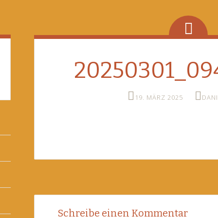
20250301_09
19. MÄRZ 2025
DAN
Post
←
Schreibe einen Kommentar