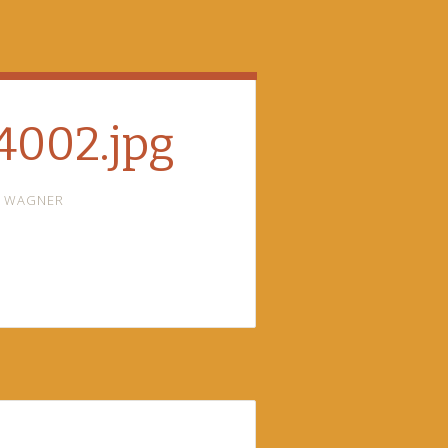
4002.jpg
I WAGNER