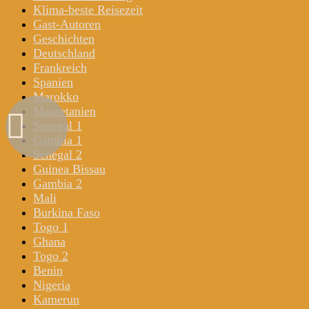
Klima-beste Reisezeit
Gast-Autoren
Geschichten
Deutschland
Frankreich
Spanien
Marokko
Mauretanien
Senegal 1
Gambia 1
Senegal 2
Guinea Bissau
Gambia 2
Mali
Burkina Faso
Togo 1
Ghana
Togo 2
Benin
Nigeria
Kamerun