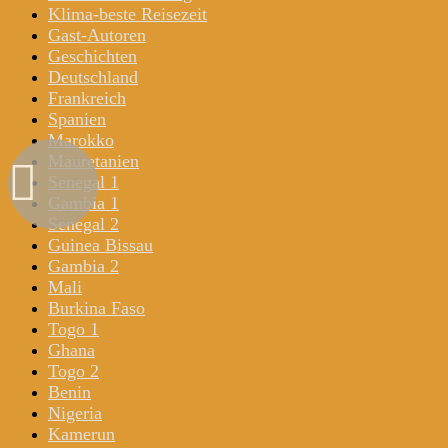
Klima-beste Reisezeit
Gast-Autoren
Geschichten
Deutschland
Frankreich
Spanien
Marokko
Mauretanien
Senegal 1
Gambia 1
Senegal 2
Guinea Bissau
Gambia 2
Mali
Burkina Faso
Togo 1
Ghana
Togo 2
Benin
Nigeria
Kamerun